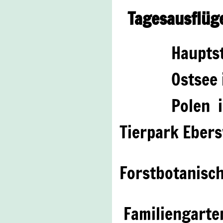
Tagesausflüg
Hauptstadt B
Ostsee in 
Polen in g
Tierpark Eber
Forstbotanisc
Familiengarte