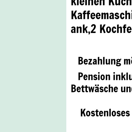
kleinen Küch
Kaffeemasch
ank,2 Kochf
Bezahlung mög
Pension inklu
Bettwäsche un
Kostenloses P