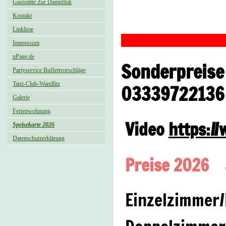
Gaststätte Zur Dampflok
Kontakt
Linkliste
Impressum
nPage.de
Sonderpreise
Partyservice Buffettvorschläge
Tanz-Club-Wandlitz
03339722136
Galerie
Ferienwohnung
Video
https:/
Speisekarte 2026
Datenschutzerklärung
Preise 2026 a
Einzelzimmer