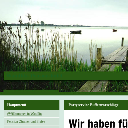
Wandlitz- Pension-hotel
Hauptmenü
Partyservice Buffettvorschläge
#Willkommen in Wandlitz
Wir haben fü
Pension-Zimmer und Preise