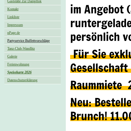
Gaststätte Zur Dampflok
im Angebot (
Kontakt
runtergel
Linkliste
Impressum
persönlich v
nPage.de
Partyservice Buffettvorschläge
Für Sie exkl
Tanz-Club-Wandlitz
Galerie
Gesellschaft
Ferienwohnung
Speisekarte 2026
Raummiete 
Datenschutzerklärung
Neu: Bestell
Brunch! 11.0