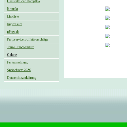
Gaststätte Zur Dampflok
Kontakt
Linkliste
Impressum
nPage.de
Partyservice Buffettvorschläge
Tanz-Club-Wandlitz
Galerie
Ferienwohnung
Speisekarte 2026
Datenschutzerklärung