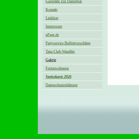
Gaststätte Zur Dampflok
Kontakt
Linkliste
Impressum
nPage.de
Partyservice Buffettvorschläge
Tanz-Club-Wandlitz
Galerie
Ferienwohnung
Speisekarte 2026
Datenschutzerklärung